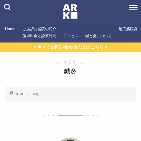
Home
ご挨拶と当院の紹介
足底筋膜炎
施術料金と診療時間
アクセス
鍼と灸について
＞今すぐお問い合わせの方はこちら＜
― TAG ―
鍼灸
HOME
鍼灸